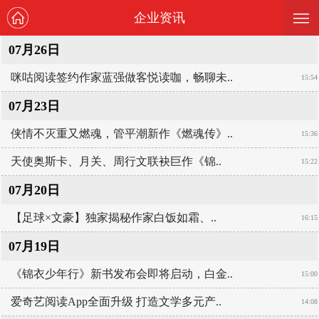
—
—
企业资讯
—
07月26日
咪咕阅读签约作家蓝强做客悦读咖，畅聊未..
15:54
07月23日
侠情不灭重又燃魂，管平潮新作《燃魂传》..
15:36
天使奥斯卡、月关、周行文联袂巨作《锦..
15:22
07月20日
【足球×文豪】独家揭秘作家白饭如霜、..
16:15
07月19日
《锦衣少年行》新书发布会即将启动，白金..
15:00
爱奇艺阅读App全面升级 打造文学多元产..
14:08