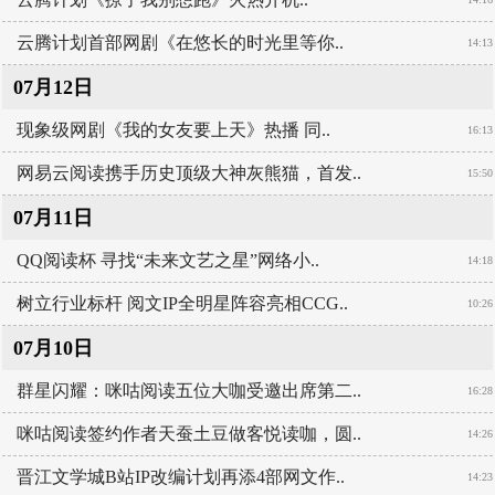
云腾计划首部网剧《在悠长的时光里等你..
14:13
07月12日
现象级网剧《我的女友要上天》热播 同..
16:13
网易云阅读携手历史顶级大神灰熊猫，首发..
15:50
07月11日
QQ阅读杯 寻找“未来文艺之星”网络小..
14:18
树立行业标杆 阅文IP全明星阵容亮相CCG..
10:26
07月10日
群星闪耀：咪咕阅读五位大咖受邀出席第二..
16:28
咪咕阅读签约作者天蚕土豆做客悦读咖，圆..
14:26
晋江文学城B站IP改编计划再添4部网文作..
14:23