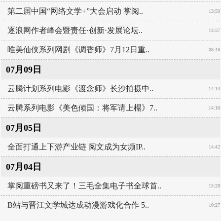
第二届中国“网络文学+”大会启动 掌阅..
13:59
逐浪网作者峰会暨责任·创新·发展论坛..
13:57
唯美仙侠系列网剧《调香师》7月12日重..
08:48
07月09日
云腾计划系列电影《渡念师》长沙拍摄中..
14:13
云腾系列电影《美色倾国：将军请上榻》7..
14:10
07月05日
全面打通上下游产业链 阅文成为女频IP..
14:42
07月04日
掌阅重磅书又来了！三毛全集电子书全球首..
15:28
B站与晋江文学城达成动漫游戏化合作 5..
10:27