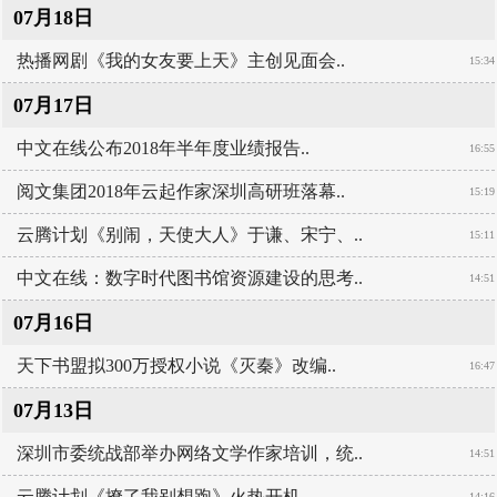
07月18日
热播网剧《我的女友要上天》主创见面会..
15:34
07月17日
中文在线公布2018年半年度业绩报告..
16:55
阅文集团2018年云起作家深圳高研班落幕..
15:19
云腾计划《别闹，天使大人》于谦、宋宁、..
15:11
中文在线：数字时代图书馆资源建设的思考..
14:51
07月16日
天下书盟拟300万授权小说《灭秦》改编..
16:47
07月13日
深圳市委统战部举办网络文学作家培训，统..
14:51
云腾计划《撩了我别想跑》火热开机..
14:16