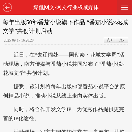
—
—
爆侃网文·网文行业权威媒体
—
每年出版50部番茄小说旗下作品 “番茄小说×花城
文学”共创计划启动
A+
A-
2025-09-17 16:28:28
近日，在“去辽阔处——阿勒泰・花城文学周”活
动现场，南方传媒与番茄小说共同发布了“番茄小说×
花城文学”共创计划。
据悉，该计划将每年出版50部番茄小说平台的原
创精品小说，推动小说从线上走向实体出版。
同时，将合作开发文学IP，为优秀作品提供更完
善的IP化途径。