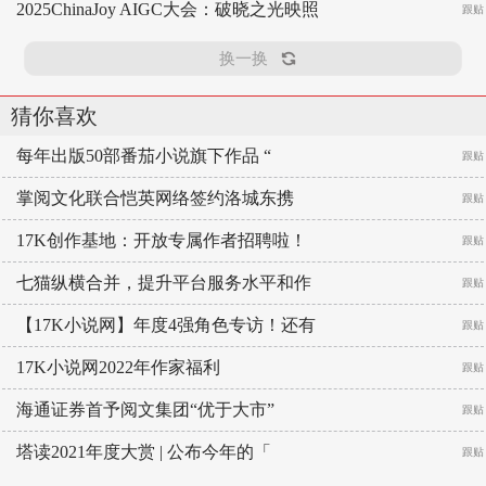
2025ChinaJoy AIGC大会：破晓之光映照
跟贴
换一换
猜你喜欢
每年出版50部番茄小说旗下作品 “
跟贴
掌阅文化联合恺英网络签约洛城东携
跟贴
17K创作基地：开放专属作者招聘啦！
跟贴
七猫纵横合并，提升平台服务水平和作
跟贴
【17K小说网】年度4强角色专访！还有
跟贴
17K小说网2022年作家福利
跟贴
海通证券首予阅文集团“优于大市”
跟贴
塔读2021年度大赏 | 公布今年的「
跟贴