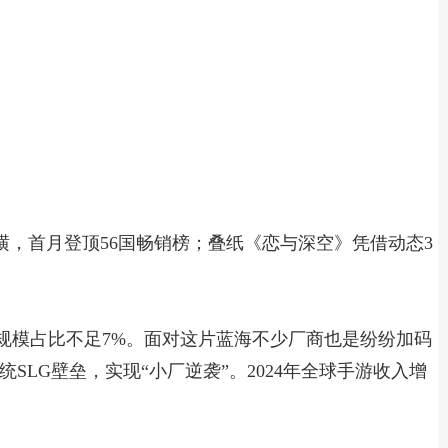
横，首月登顶56国畅销榜；叠纸《恋与深空》凭借动态3
市场规模占比不足7%。面对这片蓝海不少厂商也是纷纷加码
破传统SLG壁垒，实现“小厂逆袭”。2024年全球手游收入增