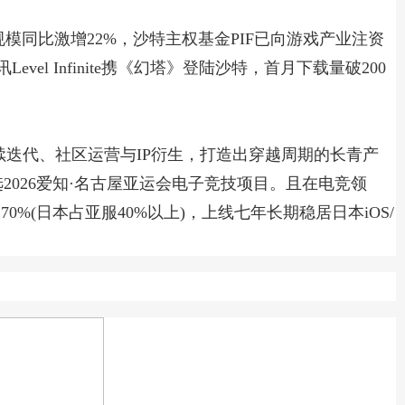
场规模同比激增22%，沙特主权基金PIF已向游戏产业注资
Level Infinite携《幻塔》登陆沙特，首月下载量破200
续迭代、社区运营与IP衍生，打造出穿越周期的长青产
》正式入选2026爱知·名古屋亚运会电子竞技项目。且在电竞领
%(日本占亚服40%以上)，上线七年长期稳居日本iOS/