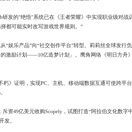
Lab研发的"绝悟"系统已在《王者荣耀》中实现职业级对
个选择都可能实时改写游戏世界规则。”
戏从“娱乐产品”向“社交创作平台”转型。莉莉丝全球发行
的激励计划——10亿造梦计划」。鹰角网络《明日方舟》
不朽》证明，实现PC、主机、移动端数据互通可使跨平台
%。
p，斥资49亿美元收购Scopely，试图打造“阿拉伯文化数字中心”；
作开发。