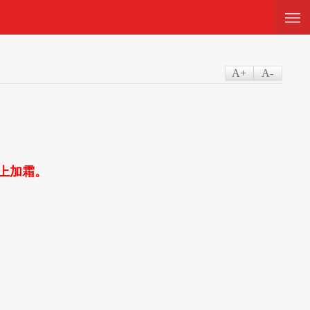
—
—
—
A+
A-
上加霜。