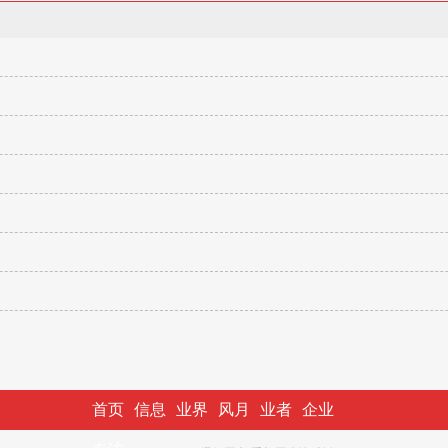
首页
信息
业界
风月
业者
企业