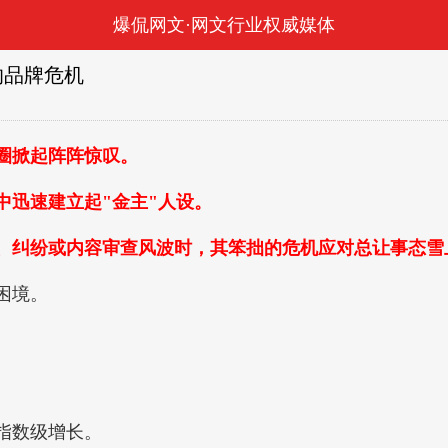
爆侃网文·网文行业权威媒体
的品牌危机
圈掀起阵阵惊叹。
迅速建立起"金主"人设。
纠纷或内容审查风波时，其笨拙的危机应对总让事态雪
困境。
指数级增长。