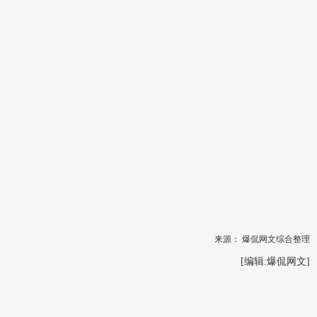
来源：
爆侃网文综合整理
[编辑:
爆侃网文
]